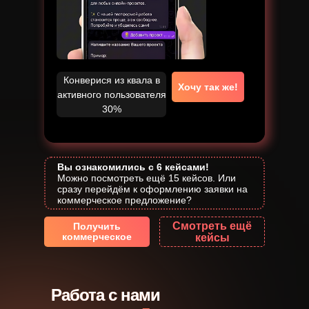
Конверися из квала в
Хочу так же!
активного пользователя
30%
Вы ознакомились с 6 кейсами!
Можно посмотреть ещё 15 кейсов. Или
сразу перейдём к оформлению заявки на
коммерческое предложение?
Смотреть ещё
Получить
коммерческое
кейсы
Кейс
Кейс
NDA
Crypto Trust Community
Дренаж Москва
Кейс
Кейс
Кейс
Работа с нами