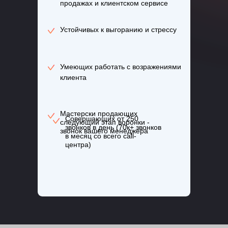
продажах и клиентском сервисе
Устойчивых к выгоранию и стрессу
Умеющих работать с возражениями
клиента
Мастерски продающих
Совершающих от 250
следующий этап воронки -
звонков в день (70к+ звонков
звонок вашего менеджера
в месяц со всего call-
центра)