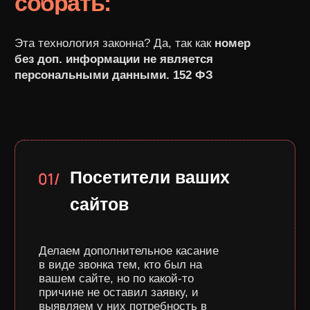
конкурентов
Это очень горячая аудитория, которая
не просто была на сайтах конкурентов,
а уже звонила по номеру телефона
отдела продаж
Получатели смс-
рассылок
конкурента
Это люди, давшие согласие на
получение смс-рассылок от конкурента
и показавшие тем самым высокий
уровень заинтересованности в
предложении
С Avito, Профи.ру,
Яндекс Карт и тд