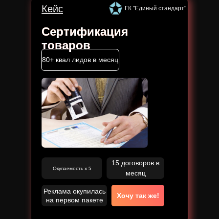
Кейс
ГК "Единый стандарт"
Сертификация
товаров
80+ квал лидов в месяц
15 договоров в
Окупаемость x 5
месяц
Реклама окупилась
Хочу так же!
на первом пакете