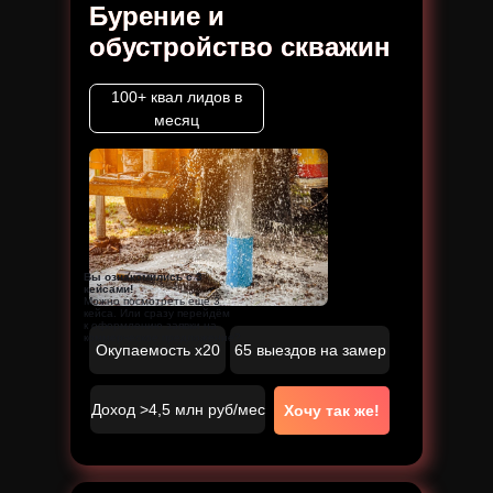
Бурение и
обустройство скважин
100+ квал лидов в
месяц
Вы ознакомились с 3
кейсами!
Можно посмотреть ещё 3
кейса. Или сразу перейдём
к оформлению заявки на
коммерческое предложение?
Окупаемость x20
65 выездов на замер
Доход >4,5 млн руб/мес
Хочу так же!