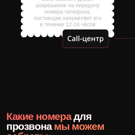
разрешение на передачу
сайтов
номера телефона,
поставщик направляет его
Делаем дополнительное касание
в течение 12-24 часов
в виде звонка тем, кто был на
вашем сайте, но по какой-то
причине не оставил заявку, и
выявляем у них потребность в
товаре/услуге
Посетители сайтов
конкурентов
Собираем номера людей, изучавших
предложение на сайтах конкурентов,
соответственно, заинтересованных в
вашей категории товаров или услуг
Входящие/исходящие