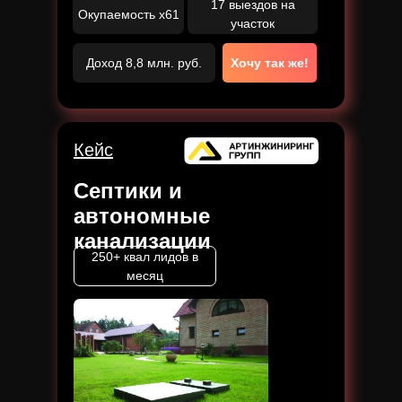
17 выездов на
Окупаемость x61
участок
Доход 8,8 млн. руб.
Хочу так же!
Кейс
Септики и
автономные
канализации
250+ квал лидов в
месяц